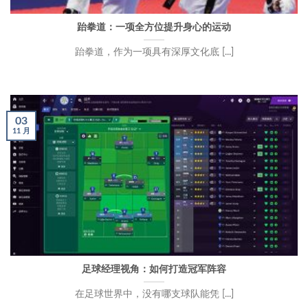
跆拳道：一项全方位提升身心的运动
跆拳道，作为一项具有深厚文化底 [...]
03
11 月
足球经理视角：如何打造冠军阵容
在足球世界中，没有哪支球队能凭 [...]