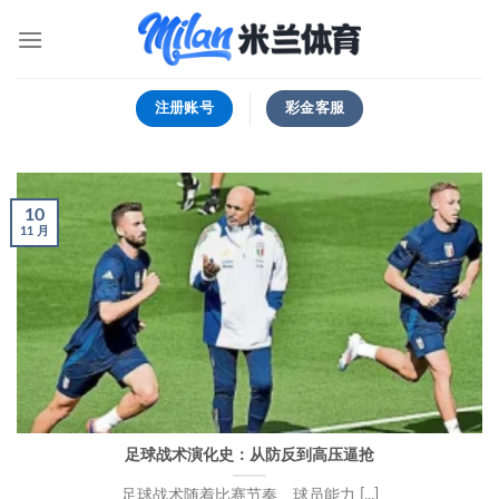
跳
到
内
容
注册账号
彩金客服
10
11 月
足球战术演化史：从防反到高压逼抢
足球战术随着比赛节奏、球员能力 [...]