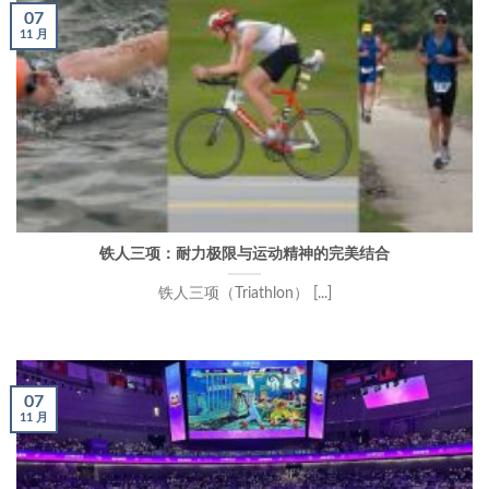
07
11 月
铁人三项：耐力极限与运动精神的完美结合
铁人三项（Triathlon） [...]
07
11 月