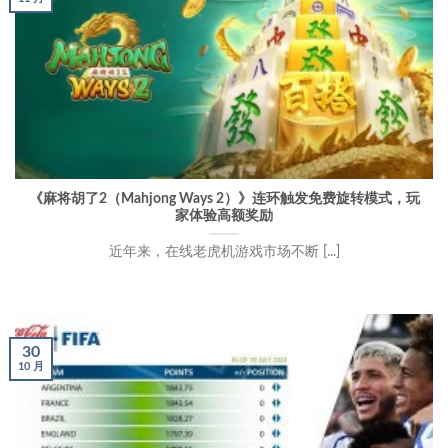
《麻将胡了2（Mahjong Ways 2）》连环触发免费旋转模式，玩
家体验高额奖励
近年来，在线老虎机游戏市场不断 [...]
30
10 月