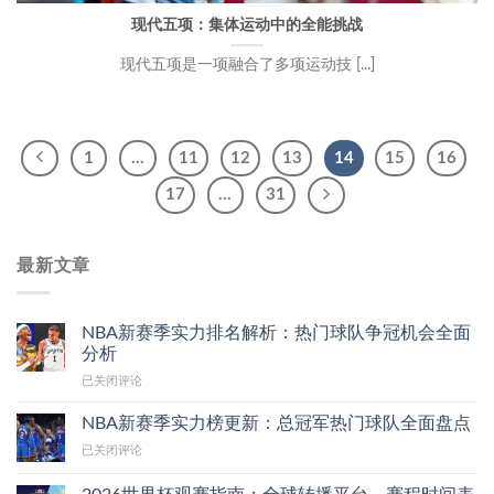
现代五项：集体运动中的全能挑战
现代五项是一项融合了多项运动技 [...]
1
…
11
12
13
14
15
16
17
…
31
最新文章
NBA新赛季实力排名解析：热门球队争冠机会全面
分析
NBA
已关闭评论
新
赛
NBA新赛季实力榜更新：总冠军热门球队全面盘点
季
NBA
已关闭评论
实
新
力
赛
排