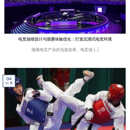
电竞场馆设计与观赛体验优化：打造沉浸式电竞环境
随着电竞产业的迅速发展，电竞场 [...]
04
11 月