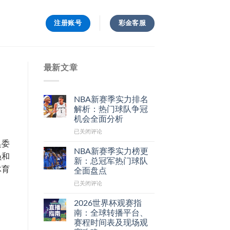
注册账号
彩金客服
最新文章
NBA新赛季实力排名
解析：热门球队争冠
机会全面分析
NBA
已关闭评论
新
奥委
赛
NBA新赛季实力榜更
员和
季
新：总冠军热门球队
实
体育
全面盘点
力
NBA
排
已关闭评论
新
名
赛
解
2026世界杯观赛指
季
析：
南：全球转播平台、
实
热
赛程时间表及现场观
力
门