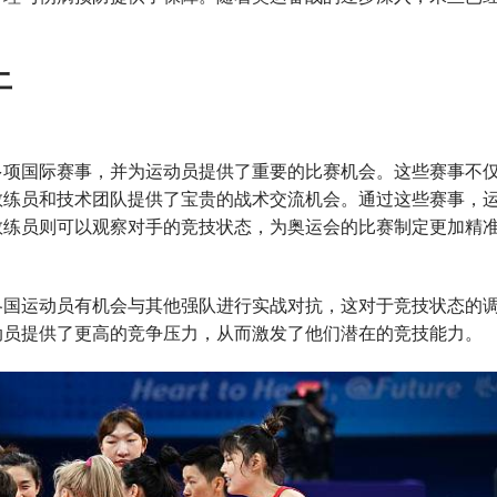
土
多项国际赛事，并为运动员提供了重要的比赛机会。这些赛事不
教练员和技术团队提供了宝贵的战术交流机会。通过这些赛事，
教练员则可以观察对手的竞技状态，为奥运会的比赛制定更加精
各国运动员有机会与其他强队进行实战对抗，这对于竞技状态的
动员提供了更高的竞争压力，从而激发了他们潜在的竞技能力。