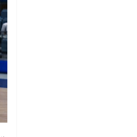
组
球
焦
点
场：
点
名，
从
判
提
洛
罚
前
杉
争
解
矶
议
约
SoFi
复
流
到
盘：
言
墨
VAR
四
西
判
起
哥
罚
城
是
阿
否
兹
公
特
正？
克，
赛
哪
后
座
规
球
则
场
深
最
度
具
点
魔
评
力？