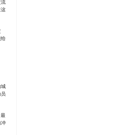
交流
在这
交
能给
的城
动员
。
出最
的冲