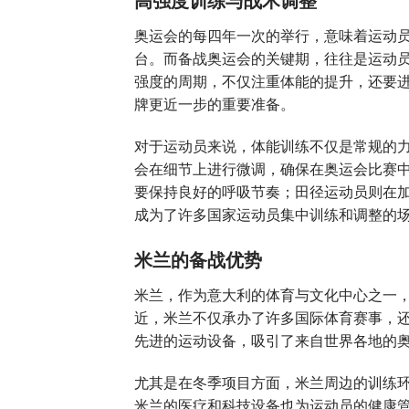
高强度训练与战术调整
奥运会的每四年一次的举行，意味着运动
台。而备战奥运会的关键期，往往是运动
强度的周期，不仅注重体能的提升，还要
牌更近一步的重要准备。
对于运动员来说，体能训练不仅是常规的
会在细节上进行微调，确保在奥运会比赛
要保持良好的呼吸节奏；田径运动员则在
成为了许多国家运动员集中训练和调整的
米兰的备战优势
米兰，作为意大利的体育与文化中心之一
近，米兰不仅承办了许多国际体育赛事，
先进的运动设备，吸引了来自世界各地的
尤其是在冬季项目方面，米兰周边的训练
米兰的医疗和科技设备也为运动员的健康