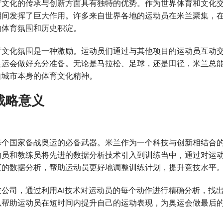
育文化的传承与创新方面具有独特的优势。作为世界体育和文化
期间发挥了巨大作用。许多来自世界各地的运动员在米兰聚集，
的体育氛围和历史积淀。
育文化氛围是一种激励。运动员们通过与其他项目的运动员互动
奥运会做好充分准备。无论是马拉松、足球，还是田径，米兰总
自城市本身的体育文化精神。
战略意义
每个国家备战奥运的必备武器。米兰作为一个科技与创新相结合
动员和教练员将先进的数据分析技术引入到训练当中，通过对运
度的数据分析，帮助运动员更好地调整训练计划，提升竞技水平
公司，通过利用AI技术对运动员的每个动作进行精确分析，找
以帮助运动员在短时间内提升自己的运动表现，为奥运会做最后