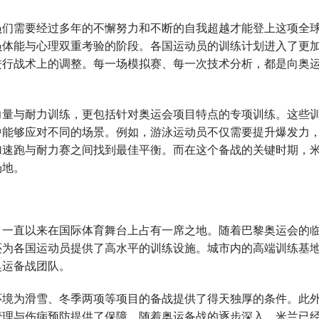
员们需要经过多年的不懈努力和不断的自我超越才能登上这项全
员体能与心理双重考验的阶段。各国运动员的训练计划进入了更
进行战术上的调整。每一场模拟赛、每一次技术分析，都是向奥
力量与耐力训练，更包括针对奥运会项目特点的专项训练。这些
中能够应对不同的场景。例如，游泳运动员不仅需要提升爆发力
加速跑与耐力赛之间找到最佳平衡。而在这个备战的关键时期，
场地。
，一直以来在国际体育舞台上占有一席之地。随着巴黎奥运会的
还为各国运动员提供了高水平的训练设施。城市内的高端训练基
奥运备战团队。
环境为滑雪、冬季两项等项目的备战提供了得天独厚的条件。此
管理与伤病预防提供了保障。随着奥运备战的逐步深入，米兰已