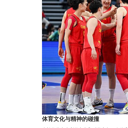
体育文化与精神的碰撞