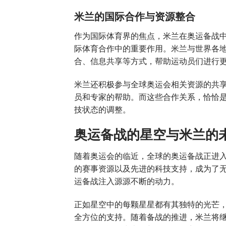
米兰的国际合作与资源整合
作为国际体育界的焦点，米兰在奥运备战
际体育合作中的重要作用。米兰与世界各
合、信息共享等方式，帮助运动员们进行
米兰还积极参与全球奥运会相关资源的共
员和专家的帮助。而这些合作关系，恰恰
技状态的调整。
奥运备战的星空与米兰的
随着奥运会的临近，全球的奥运备战正进
的赛事资源以及先进的科技支持，成为了
运备战注入源源不断的动力。
正如星空中的每颗星星都有其独特的光芒
全方位的支持。随着备战的推进，米兰将