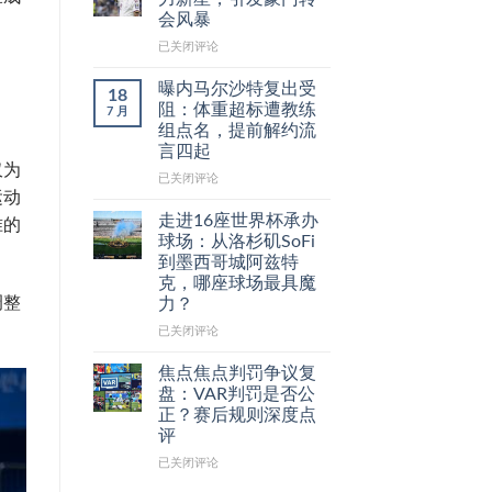
略
球
射
盘
会风暴
队
手
口
让
榜
世
的
已关闭评论
步
头
界
一
力
名
杯
部
曝内马尔沙特复出受
18
度
预
表
分？
阻：体重超标遭教练
7 月
缩
测
现
复
组点名，提前解约流
减
与
出
盘
言四起
的
顶
色
那
仅为
投
级
的
些
曝
已关闭评论
注
前
潜
运动
因
内
陷
锋
力
裁
马
走进16座世界杯承办
准的
阱
竞
新
判
尔
球场：从洛杉矶SoFi
技
星，
低
沙
到墨西哥城阿兹特
状
引
级
特
克，哪座球场最具魔
态
发
错
复
调整
力？
豪
误
出
门
导
受
走
已关闭评论
转
致
阻：
进
会
的
体
16
焦点焦点判罚争议复
风
黑
重
座
盘：VAR判罚是否公
暴
单
超
世
正？赛后规则深度点
惨
标
界
评
案
遭
杯
教
承
焦
已关闭评论
练
办
点