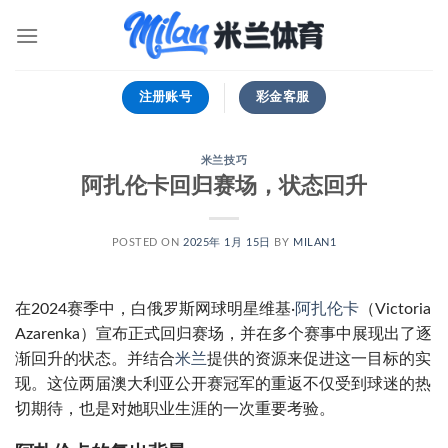
跳
到
内
容
注册账号
彩金客服
米兰技巧
阿扎伦卡回归赛场，状态回升
POSTED ON
2025年 1月 15日
BY
MILAN1
在2024赛季中，白俄罗斯网球明星维基·
阿扎伦卡
（Victoria
Azarenka）宣布正式回归赛场，并在多个赛事中展现出了逐
渐回升的状态。并结合
米兰
提供的资源来促进这一目标的实
现。这位两届澳大利亚公开赛冠军的重返不仅受到球迷的热
切期待，也是对她职业生涯的一次重要考验。