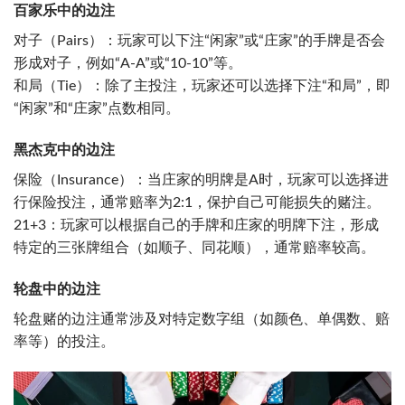
百家乐中的边注
对子（Pairs）：玩家可以下注“闲家”或“庄家”的手牌是否会
形成对子，例如“A-A”或“10-10”等。
和局（Tie）：除了主投注，玩家还可以选择下注“和局”，即
“闲家”和“庄家”点数相同。
黑杰克中的边注
保险（Insurance）：当庄家的明牌是A时，玩家可以选择进
行保险投注，通常赔率为2:1，保护自己可能损失的赌注。
21+3：玩家可以根据自己的手牌和庄家的明牌下注，形成
特定的三张牌组合（如顺子、同花顺），通常赔率较高。
轮盘中的边注
轮盘赌的边注通常涉及对特定数字组（如颜色、单偶数、赔
率等）的投注。