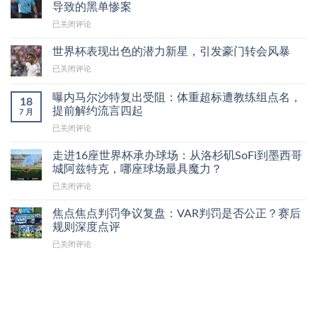
杯
推
导致的黑单惨案
台、
盘
金
演：
赛
点
误
已关闭评论
靴
多
程
判
奖
赛
时
也
争
世界杯表现出色的潜力新星，引发豪门转会风暴
制
间
是
夺
压
表
世
已关闭评论
盘
升
力
及
界
口
级：
下
现
杯
的
曝内马尔沙特复出受阻：体重超标遭教练组点名，
射
18
榜
场
表
一
提前解约流言四起
手
7 月
首
观
现
部
榜
球
赛
曝
出
已关闭评论
分？
头
队
攻
内
色
复
名
让
略
马
的
走进16座世界杯承办球场：从洛杉矶SoFi到墨西哥
盘
预
步
尔
潜
城阿兹特克，哪座球场最具魔力？
那
测
力
沙
力
些
与
度
走
已关闭评论
特
新
因
顶
缩
进
复
星，
裁
级
减
16
出
焦点焦点判罚争议复盘：VAR判罚是否公正？赛后
引
判
前
的
座
受
发
规则深度点评
低
锋
投
世
阻：
豪
级
竞
焦
注
已关闭评论
界
体
门
错
技
点
陷
杯
重
转
误
状
焦
阱
承
超
会
导
态
点
办
标
风
致
判
球
遭
暴
的
罚
场：
教
黑
争