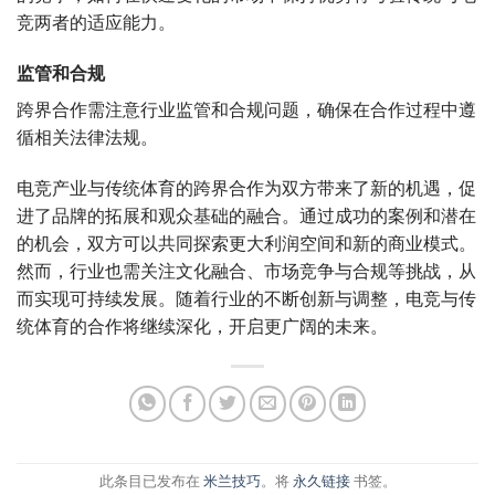
竞两者的适应能力。
监管和合规
跨界合作需注意行业监管和合规问题，确保在合作过程中遵
循相关法律法规。
电竞产业与传统体育的跨界合作为双方带来了新的机遇，促
进了品牌的拓展和观众基础的融合。通过成功的案例和潜在
的机会，双方可以共同探索更大利润空间和新的商业模式。
然而，行业也需关注文化融合、市场竞争与合规等挑战，从
而实现可持续发展。随着行业的不断创新与调整，电竞与传
统体育的合作将继续深化，开启更广阔的未来。
此条目已发布在
米兰技巧
。将
永久链接
书签。