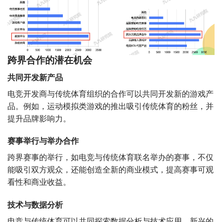
跨界合作的潜在机会
共同开发新产品
电竞开发商与传统体育组织的合作可以共同开发新的游戏产
品。例如，运动模拟类游戏的推出吸引传统体育的粉丝，并
提升品牌影响力。
赛事举行与举办合作
跨界赛事的举行，如电竞与传统体育联名举办的赛事，不仅
能吸引双方观众，还能创造全新的商业模式，提高赛事可观
看性和商业收益。
技术与数据分析
电竞与传统体育可以共同探索数据分析与技术应用，新兴的