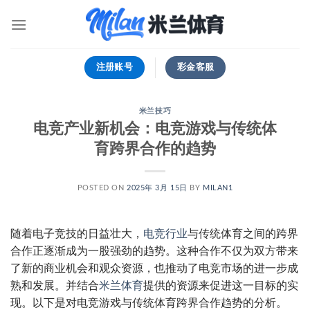
跳
到
内
容
注册账号
彩金客服
米兰技巧
电竞产业新机会：电竞游戏与传统体
育跨界合作的趋势
POSTED ON
2025年 3月 15日
BY
MILAN1
随着电子竞技的日益壮大，
电竞行业
与传统体育之间的跨界
合作正逐渐成为一股强劲的趋势。这种合作不仅为双方带来
了新的商业机会和观众资源，也推动了电竞市场的进一步成
熟和发展。并结合
米兰体育
提供的资源来促进这一目标的实
现。以下是对电竞游戏与传统体育跨界合作趋势的分析。