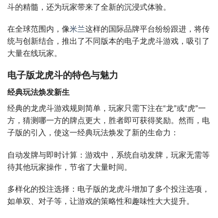
斗的精髓，还为玩家带来了全新的沉浸式体验。
在全球范围内，像
米兰
这样的国际品牌平台纷纷跟进，将传
统与创新结合，推出了不同版本的电子龙虎斗游戏，吸引了
大量在线玩家。
电子版龙虎斗的特色与魅力
经典玩法焕发新生
经典的龙虎斗游戏规则简单，玩家只需下注在“龙”或“虎”一
方，猜测哪一方的牌点更大，胜者即可获得奖励。然而，电
子版的引入，使这一经典玩法焕发了新的生命力：
自动发牌与即时计算：游戏中，系统自动发牌，玩家无需等
待其他玩家操作，节省了大量时间。
多样化的投注选择：电子版的龙虎斗增加了多个投注选项，
如单双、对子等，让游戏的策略性和趣味性大大提升。