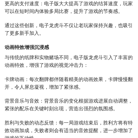
更高的支付速度：电子版大大提高了游戏的结算速度，玩家
可以在短时间内体验多局比赛，提升了游戏的节奏感。
通过这些创新，电子龙虎斗不仅让老玩家保持兴趣，也吸引
了更多新手加入。
动画特效增强沉浸感
与传统的纸牌和实物赌场不同，电子版龙虎斗引入了丰富的
动画特效，增强了游戏的视觉冲击力：
卡牌动画：每次翻牌都伴随着精美的动画效果，卡牌慢慢翻
开，令人屏息凝视，增加了紧张感。
背景音乐与音效：背景音乐的变化根据游戏进展自动调整，
紧张的配乐在关键时刻出现，营造出强烈的氛围感。
胜利与失败的动态反馈：每一局游戏结束后，胜利方将有特
效动画加成，失败者则会有适当的音效提醒，进一步增加了