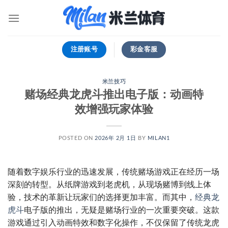
跳
到
内
容
注册账号
彩金客服
米兰技巧
赌场经典龙虎斗推出电子版：动画特
效增强玩家体验
POSTED ON
2026年 2月 1日
BY
MILAN1
随着数字娱乐行业的迅速发展，传统赌场游戏正在经历一场
深刻的转型。从纸牌游戏到老虎机，从现场赌博到线上体
验，技术的革新让玩家们的选择更加丰富。而其中，
经典龙
虎斗
电子版的推出，无疑是赌场行业的一次重要突破。这款
游戏通过引入动画特效和数字化操作，不仅保留了传统龙虎