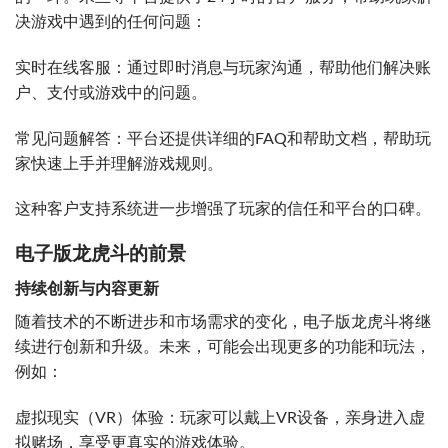
决游戏中遇到的任何问题：
实时在线客服：通过即时消息与玩家沟通，帮助他们解决账
户、支付或游戏中的问题。
常见问题解答：平台还提供详细的FAQ和帮助文档，帮助玩
家快速上手并理解游戏规则。
这种客户支持系统进一步增强了玩家的信任和平台的口碑。
电子版龙虎斗的前景
持续创新与内容更新
随着技术的不断进步和市场需求的变化，电子版龙虎斗将继
续进行创新和升级。未来，可能会出现更多的功能和玩法，
例如：
虚拟现实（VR）体验：玩家可以戴上VR设备，亲身进入虚
拟赌场，享受更真实的游戏体验。