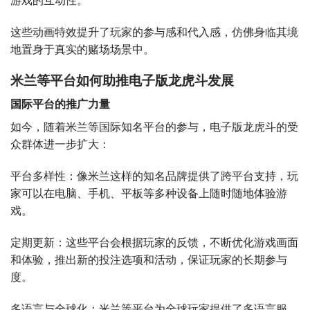
游戏的互动性。
这些动画特效提升了玩家的参与感和代入感，仿佛身临其境
地置身于真实的赌场场景中。
米兰等平台如何助推电子版龙虎斗发展
国际平台的推广力量
如今，随着米兰等国际知名平台的参与，电子版龙虎斗的受
众群体进一步扩大：
平台多样性：像米兰这样的知名品牌提供了跨平台支持，玩
家可以在电脑、手机、平板等多种设备上随时随地体验游
戏。
定期更新：这些平台会根据玩家的反馈，不断优化游戏画面
和体验，推出新的投注选项和活动，保证玩家的长期参与
度。
多语言与全球化：米兰等平台为全球玩家提供了多语言服