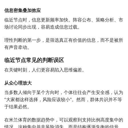
信息密集叠加效应
临近节点时，信息更新频率加快。阵容公布、策略分析、市
场讨论同步出现，容易造成信息过载。
理性判断的第一步，是筛选真正有价值的信息，而不是被所
有声音牵动。
临近节点常见的判断误区
在关键时刻，人们更容易陷入思维偏差。
从众心理放大
当多数人倾向于某个方向时，个体往往会产生安全感，认为
“大家都这样选择，风险应该较小”。然而，群体共识并不等
于结果必然。
在米兰体育的数据趋势中，可以观察到支持比例高度集中的
情况。这种集中并非风险消失，而是结构逐渐失衡的信号。