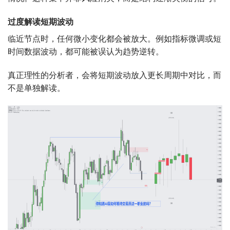
过度解读短期波动
临近节点时，任何微小变化都会被放大。例如指标微调或短
时间数据波动，都可能被误认为趋势逆转。
真正理性的分析者，会将短期波动放入更长周期中对比，而
不是单独解读。