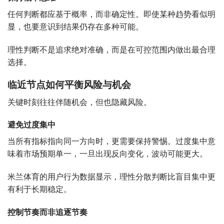
任何判断都应基于概率，而非确定性。即使某种趋势看似明
显，也要意识到结果仍存在多种可能。
理性判断不是追求绝对准确，而是在可控范围内做出最合理
选择。
临近节点如何平衡风险与机会
关键时刻往往伴随机会，但也隐藏风险。
避免过度集中
当所有指标指向同一方向时，更需要保持警惕。过度集中意
味着市场预期单一，一旦出现反向变化，波动可能更大。
米兰体育的用户行为数据显示，理性分散判断比盲目集中更
有利于长期稳定。
控制节奏而非追逐节奏