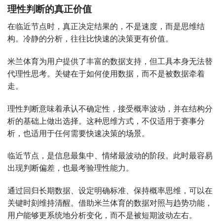
理性判断的真正价值
在临近节点时，真正决定结果的，不是速度，而是思维结
构。冷静的分析，往往比快速的决策更有价值。
米兰体育为用户提供了丰富的数据支持，但工具本身无法替
代理性思考。关键在于如何使用数据，而不是被数据牵着
走。
理性判断意味着承认不确定性，接受概率波动，并在结构分
析的基础上做出选择。这种思维方式，不仅适用于赛事分
析，也适用于任何需要快速决策的场景。
临近节点，是信息最集中、情绪最波动的阶段。此时最容易
出现判断偏差，也最考验理性能力。
通过回归长期数据、设定明确标准、保持概率思维，可以在
关键时刻维持清醒。借助米兰体育的数据对照与趋势功能，
用户能够更系统地分析变化，而不是被短期波动左右。