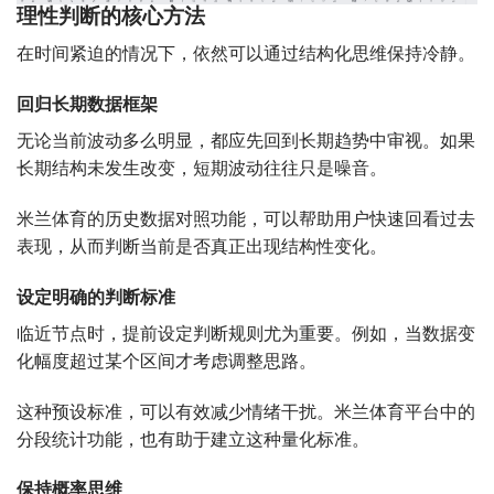
理性判断的核心方法
在时间紧迫的情况下，依然可以通过结构化思维保持冷静。
回归长期数据框架
无论当前波动多么明显，都应先回到长期趋势中审视。如果
长期结构未发生改变，短期波动往往只是噪音。
米兰体育的历史数据对照功能，可以帮助用户快速回看过去
表现，从而判断当前是否真正出现结构性变化。
设定明确的判断标准
临近节点时，提前设定判断规则尤为重要。例如，当数据变
化幅度超过某个区间才考虑调整思路。
这种预设标准，可以有效减少情绪干扰。米兰体育平台中的
分段统计功能，也有助于建立这种量化标准。
保持概率思维