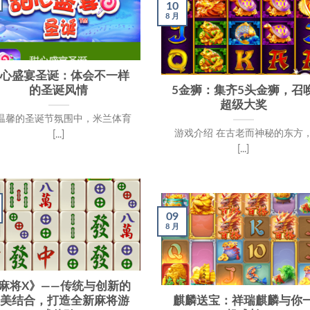
10
8 月
心盛宴圣诞：体会不一样
的圣诞风情
5金狮：集齐5头金狮，召
超级大奖
温馨的圣诞节氛围中，米兰体育
游戏介绍 在古老而神秘的东方
[...]
[...]
09
8 月
麻将X》——传统与创新的
美结合，打造全新麻将游
麒麟送宝：祥瑞麒麟与你