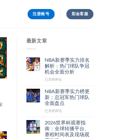
注册账号
彩金客服
最新文章
NBA新赛季实力排名
解析：热门球队争冠
机会全面分析
NBA
已关闭评论
新
，
赛
NBA新赛季实力榜更
季
新：总冠军热门球队
实
全面盘点
家
力
NBA
排
已关闭评论
新
名
赛
解
2026世界杯观赛指
季
析：
南：全球转播平台、
实
热
赛程时间表及现场观
力
门