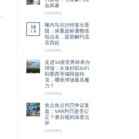
略
球
射
盘
会风暴
队
手
口
让
榜
世
的
已关闭评论
，
步
头
界
一
力
名
杯
部
曝内马尔沙特复出受
18
度
预
表
分？
阻：体重超标遭教练
7 月
缩
测
现
复
组点名，提前解约流
减
与
出
盘
言四起
的
顶
色
那
投
级
的
些
曝
已关闭评论
注
前
潜
因
内
陷
锋
力
裁
马
走进16座世界杯承办
阱
竞
新
判
尔
球场：从洛杉矶SoFi
技
星，
低
沙
到墨西哥城阿兹特
状
引
级
特
克，哪座球场最具魔
态
发
错
复
力？
豪
误
出
门
导
受
走
已关闭评论
转
致
阻：
进
会
的
体
16
焦点焦点判罚争议复
风
黑
重
座
盘：VAR判罚是否公
暴
单
超
世
正？赛后规则深度点
惨
标
界
评
案
遭
杯
教
承
焦
已关闭评论
练
办
点