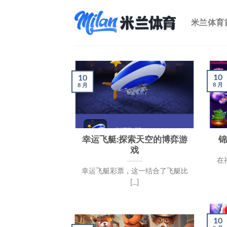
跳
到
米兰体育
内
容
10
10
8 月
8 月
幸运飞艇:探索天空的博弈游
锦
戏
在
幸运飞艇彩票，这一结合了飞艇比
[...]
10