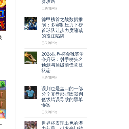
赛攻略
榜
球
更
队
2026
已关闭评论
新：
争
世
总
冠
界
德甲榜首之战数据推
冠
机
杯
演：多赛制压力下榜
军
会
观
首球队让步力度缩减
热
全
赛
的投注陷阱
唤
门
面
指
球
分
南：
德
已关闭评论
队
析
全
甲
全
球
榜
2026世界杯金靴奖争
，
面
转
首
夺升级：射手榜头名
盘
播
之
预测与顶级前锋竞技
点
平
战
状态
台、
数
赛
据
2026
已关闭评论
程
推
世
时
演：
界
误判也是盘口的一部
间
多
杯
分？复盘那些因裁判
表
赛
金
低级错误导致的黑单
及
制
靴
惨案
现
压
奖
场
力
争
误
已关闭评论
观
下
夺
判
赛
榜
升
也
世界杯表现出色的潜
一
攻
首
级：
是
力新星，引发豪门转