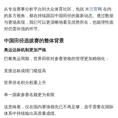
从专业赛事分析平台到大众体育社区，包括
米兰官网
在内
的多方视角，都在持续跟踪中国田径的最新动态。透过数据
与赛场表现，我们可以更清晰地看见优势所在，也能理性面
对仍需补强的环节。
中国田径选拔赛的整体背景
奥运达标机制更加严格
巴黎奥运周期，世界田联对参赛资格的管理更加精细化：
直接达标成绩门槛提高
世界排名积分权重上升
单一国家参赛名额更为有限
这意味着，仅在国内赛场领先已不再足够，选手需要在国际
体系中持续输出高质量成绩。