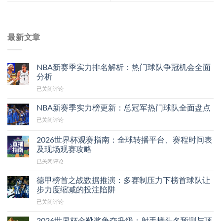
最新文章
NBA新赛季实力排名解析：热门球队争冠机会全面
分析
NBA
已关闭评论
新
赛
NBA新赛季实力榜更新：总冠军热门球队全面盘点
季
NBA
已关闭评论
实
新
力
赛
排
2026世界杯观赛指南：全球转播平台、赛程时间表
季
名
及现场观赛攻略
实
解
2026
力
已关闭评论
析：
世
榜
热
界
更
德甲榜首之战数据推演：多赛制压力下榜首球队让
门
杯
新：
步力度缩减的投注陷阱
球
观
总
队
德
已关闭评论
赛
冠
争
甲
指
军
冠
榜
南：
热