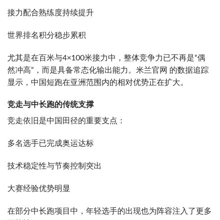
接力配合熟练度持续提升
世界排名积分稳步累积
尤其是在百米与4×100米接力中，整体竞争力已不再是“偶
然冲高”，而是具备常态化输出能力。米兰官网 的数据追踪
显示，中国短跑在亚洲范围内的相对优势正在扩大。
竞走与中长跑的传统支撑
竞走依旧是中国田径的重要支点：
多名选手已完成奥运达标
技术稳定性与节奏控制突出
大赛经验优势明显
在部分中长跑项目中，年轻选手的出现也为阵容注入了更多