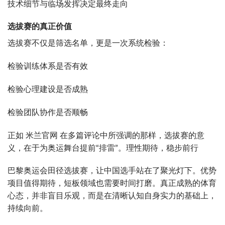
技术细节与临场发挥决定最终走向
选拔赛的真正价值
选拔赛不仅是筛选名单，更是一次系统检验：
检验训练体系是否有效
检验心理建设是否成熟
检验团队协作是否顺畅
正如 米兰官网 在多篇评论中所强调的那样，选拔赛的意
义，在于为奥运舞台提前“排雷”。理性期待，稳步前行
巴黎奥运会田径选拔赛，让中国选手站在了聚光灯下。优势
项目值得期待，短板领域也需要时间打磨。真正成熟的体育
心态，并非盲目乐观，而是在清晰认知自身实力的基础上，
持续向前。