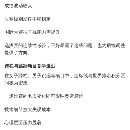
成绩波动较大
决赛级别发挥不够稳定
国际大赛抗干扰能力需提升
选拔赛的连续性考验，正好暴露了这些问题，也为后续调整
提供了方向。
跨栏与跳跃项目竞争激烈
在女子跨栏、男子跳远等项目中，达标线与世界排名积分区
间极为密集：
一场比赛的名次变化即可影响奥运席位
技术细节放大失误成本
心理层面压力显著