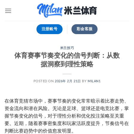
跳
到
内
容
注册账号
彩金客服
米兰技巧
体育赛事节奏变化的信号判断：从数
据洞察到理性策略
POSTED ON
2026年 2月 21日
BY
MILAN1
在体育竞猜市场中，赛事节奏的变化常常暗示着比赛走势、
资金流向和潜在风险。无论是足球、篮球还是电竞比赛，掌
握节奏变化的信号，对于理性分析和优化投注策略至关重
要。近期，随着赛事密集度和玩家活跃度提升，节奏信号在
判断比赛趋势中的价值愈发明显。