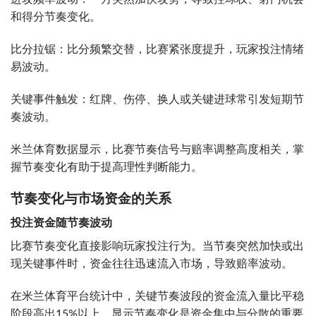
和得分节奏变化。
比分拉锯：比分频繁交替，比赛紧张度提升，玩家投注情绪
易波动。
关键事件触发：红牌、伤停、换人或关键进球常引发短期节
奏波动。
米兰体育数据显示，比赛节奏信号与赔率调整高度相关，掌
握节奏变化有助于提高理性判断能力。
节奏变化与市场资金的关系
投注资金随节奏波动
比赛节奏变化直接影响玩家投注行为。当节奏突然加快或出
现关键事件时，资金往往迅速流入市场，导致赔率波动。
在米兰体育平台统计中，关键节奏波段的资金流入量比平稳
阶段高出15%以上，显示节奏变化是资金集中与分散的重要