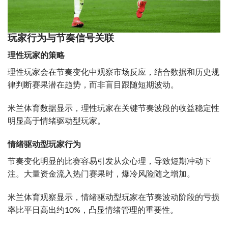
玩家行为与节奏信号关联
理性玩家的策略
理性玩家会在节奏变化中观察市场反应，结合数据和历史规
律判断赛果潜在趋势，而非盲目跟随短期波动。
米兰体育数据显示，理性玩家在关键节奏波段的收益稳定性
明显高于情绪驱动型玩家。
情绪驱动型玩家行为
节奏变化明显的比赛容易引发从众心理，导致短期冲动下
注。大量资金流入热门赛果时，爆冷风险随之增加。
米兰体育观察显示，情绪驱动型玩家在节奏波动阶段的亏损
率比平日高出约10%，凸显情绪管理的重要性。