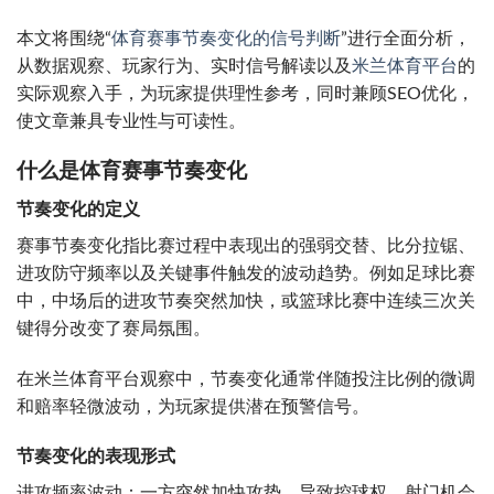
本文将围绕“
体育赛事节奏变化的信号判断
”进行全面分析，
从数据观察、玩家行为、实时信号解读以及
米兰体育平台
的
实际观察入手，为玩家提供理性参考，同时兼顾SEO优化，
使文章兼具专业性与可读性。
什么是体育赛事节奏变化
节奏变化的定义
赛事节奏变化指比赛过程中表现出的强弱交替、比分拉锯、
进攻防守频率以及关键事件触发的波动趋势。例如足球比赛
中，中场后的进攻节奏突然加快，或篮球比赛中连续三次关
键得分改变了赛局氛围。
在米兰体育平台观察中，节奏变化通常伴随投注比例的微调
和赔率轻微波动，为玩家提供潜在预警信号。
节奏变化的表现形式
进攻频率波动：一方突然加快攻势，导致控球权、射门机会