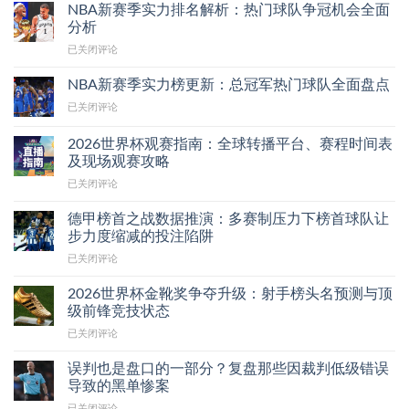
NBA新赛季实力排名解析：热门球队争冠机会全面
分析
NBA
已关闭评论
新
赛
NBA新赛季实力榜更新：总冠军热门球队全面盘点
季
NBA
已关闭评论
实
新
力
赛
排
2026世界杯观赛指南：全球转播平台、赛程时间表
季
名
及现场观赛攻略
实
解
2026
力
已关闭评论
析：
世
榜
热
界
更
德甲榜首之战数据推演：多赛制压力下榜首球队让
门
杯
新：
步力度缩减的投注陷阱
球
观
总
队
德
已关闭评论
赛
冠
争
甲
指
军
冠
榜
南：
2026世界杯金靴奖争夺升级：射手榜头名预测与顶
热
机
首
全
门
级前锋竞技状态
会
之
球
球
全
2026
已关闭评论
战
转
队
面
世
数
播
全
分
界
据
误判也是盘口的一部分？复盘那些因裁判低级错误
平
面
析
杯
推
导致的黑单惨案
台、
盘
金
演：
赛
点
误
已关闭评论