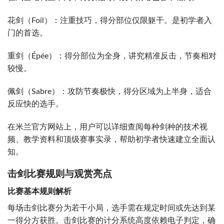
花剑（Foil）：注重技巧，得分部位仅限躯干。是初学者入
门的首选。
重剑（Épée）：得分部位为全身，讲究精准反击，节奏相对
较慢。
佩剑（Sabre）：攻防节奏极快，得分区域为上半身，适合
反应快的选手。
在米兰官方网站上，用户可以详细查阅每种剑种的技术视
频、教学资料和顶级赛事实录，帮助初学者快速建立全面认
知。
击剑比赛规则与观赏亮点
比赛基本规则解析
每场击剑比赛分为若干小局，选手需在规定时间或先达到某
一得分方获胜。击剑比赛的计分系统高度依赖电子判定，确