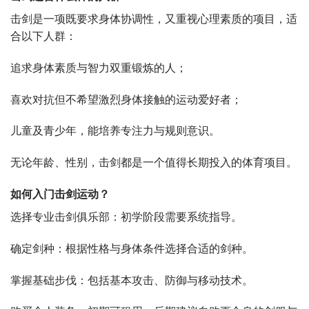
击剑是一项既要求身体协调性，又重视心理素质的项目，适
合以下人群：
追求身体素质与智力双重锻炼的人；
喜欢对抗但不希望激烈身体接触的运动爱好者；
儿童及青少年，能培养专注力与规则意识。
无论年龄、性别，击剑都是一个值得长期投入的体育项目。
如何入门击剑运动？
选择专业击剑俱乐部：初学阶段需要系统指导。
确定剑种：根据性格与身体条件选择合适的剑种。
掌握基础步伐：包括基本攻击、防御与移动技术。