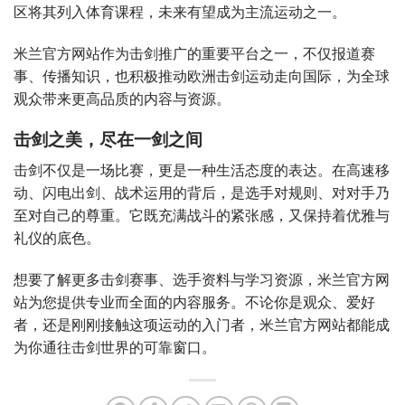
区将其列入体育课程，未来有望成为主流运动之一。
米兰官方网站作为击剑推广的重要平台之一，不仅报道赛
事、传播知识，也积极推动欧洲击剑运动走向国际，为全球
观众带来更高品质的内容与资源。
击剑之美，尽在一剑之间
击剑不仅是一场比赛，更是一种生活态度的表达。在高速移
动、闪电出剑、战术运用的背后，是选手对规则、对对手乃
至对自己的尊重。它既充满战斗的紧张感，又保持着优雅与
礼仪的底色。
想要了解更多击剑赛事、选手资料与学习资源，米兰官方网
站为您提供专业而全面的内容服务。不论你是观众、爱好
者，还是刚刚接触这项运动的入门者，米兰官方网站都能成
为你通往击剑世界的可靠窗口。