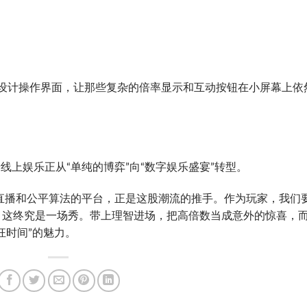
重新设计操作界面，让那些复杂的倍率显示和互动按钮在小屏幕上依
示着线上娱乐正从“单纯的博弈”向“数字娱乐盛宴”转型。
定高清直播和公平算法的平台，正是这股潮流的推手。作为玩家，我们
：这终究是一场秀。带上理智进场，把高倍数当成意外的惊喜，
狂时间”的魅力。